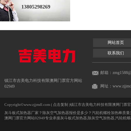
13805298269
网站首页
联系我们
邮箱：zmg1588@1
镇江市吉美电力科技有限澳网门票官方网站
网址：www.zjjmd
02949
Copyright©
www.zjjmdl.com
(
点击复制
)镇江市吉美电力科技有限澳网门票官方
灰斗板式加热器厂家？除灰空气加热器报价是多少？汽轮机螺栓加热棒质量
澳网门票官方网站02949专业承接灰斗板式加热器,除灰空气加热器,汽轮机螺栓加热