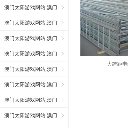
电子pg游戏官网:
澳门太阳游戏网站,澳门
2024澳网门票官方网站器
电子pg游戏官网:
澳门太阳游戏网站,澳门
插入型贮罐式2024澳网门票官方网站器
电子pg游戏官网:
澳门太阳游戏网站,澳门
2024澳网门票官方网站导热油炉
电子pg游戏官网:
澳门太阳游戏网站,澳门
循环式2024澳网门票官方网站器
大跨距电
电子pg游戏官网:
澳门太阳游戏网站,澳门
冷热水机组辅助2024澳网门票官方网站
电子pg游戏官网:
澳门太阳游戏网站,澳门
法兰集束式2024澳网门票官方网站器
电子pg游戏官网:
澳门太阳游戏网站,澳门
灰库脱硫2024澳网门票官方网站器
风道式加热器
电子pg游戏官网:
澳门太阳游戏网站,澳门