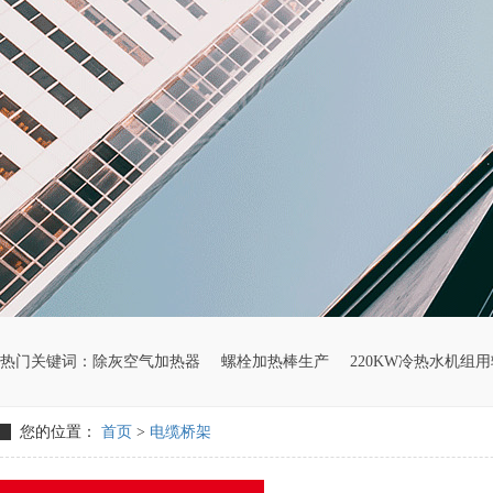
热门关键词：
除灰空气加热器
螺栓加热棒生产
220KW冷热水机组
您的位置：
首页
>
电缆桥架
热风吹扫2024澳网门票官方网站器