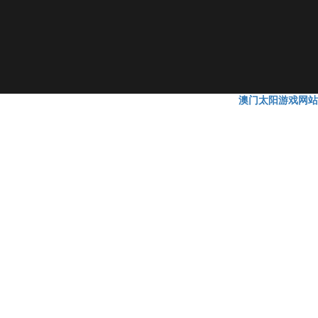
澳门太阳游戏网站官