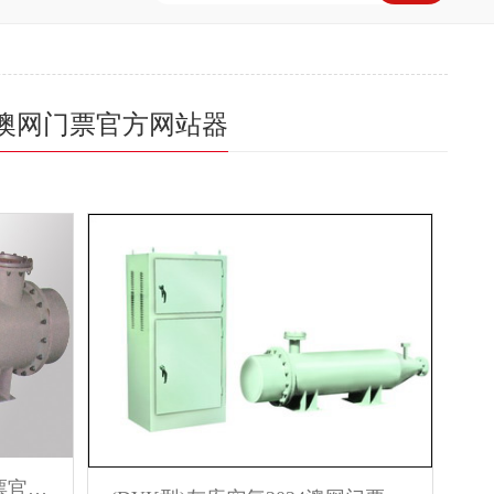
4澳网门票官方网站器
电厂用脱硫空气2024澳网门票官方网站器