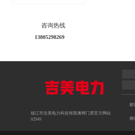
电子pg游戏官网:
非标定制2024澳网门票官方网站器
咨询热线
电缆桥架
13805298269
邮箱
镇江市吉美电力科技有限澳网门票官方网站
网址
02949