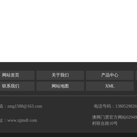
网站首页
关于我们
产品中心
联系我们
网站地图
XML
：zmg1588@163.com
电话号码：1380529826
澳网门票官方网站029
：www.zjjmdl.com
村联合路10号