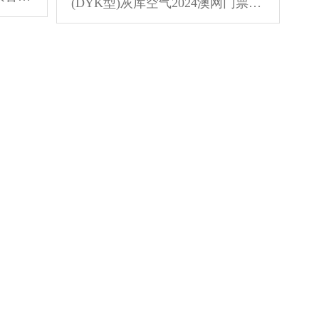
(DYK型)灰库空气2024澳网门票官方网站器