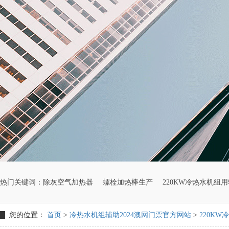
热门关键词：
除灰空气加热器
螺栓加热棒生产
220KW冷热水机组
您的位置：
首页
>
冷热水机组辅助2024澳网门票官方网站
>
220K
热风吹扫2024澳网门票官方网站器