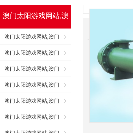
澳门太阳游戏网站,澳
澳门太阳游戏网站,澳门
门电子pg游戏官网:产
电子pg游戏官网:
澳门太阳游戏网站,澳门
品中心
电子pg游戏官网:
澳门太阳游戏网站,澳门
热处理及2024澳网门票官方网站设备
弹簧支吊架
电子pg游戏官网:
澳门太阳游戏网站,澳门
过滤油磁棒、栅
电子pg游戏官网:
澳门太阳游戏网站,澳门
电热锅炉用电热管
电子pg游戏官网:
澳门太阳游戏网站,澳门