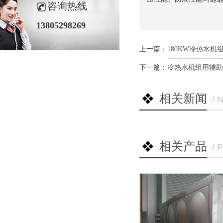
咨询热线
电缆桥架
13805298269
上一篇：
180KW冷热水机
下一篇：
冷热水机组用辅助
相关新闻
/ 
相关产品
/ 