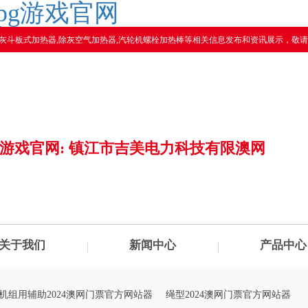
pg游戏官网
灰斗板式加热器
,除灰空气加热器,汽轮机螺栓加热棒等相关信息发布和资讯展示，敬
g游戏官网: 镇江市吉美电力科技有限澳网
关于我们
新闻中心
产品中心
水机组用辅助2024澳网门票官方网站器
绳型2024澳网门票官方网站器