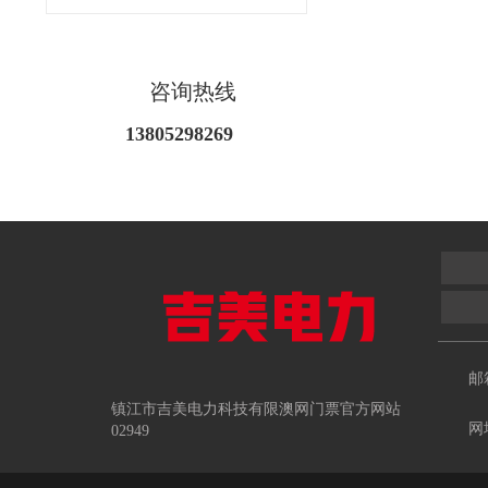
电子pg游戏官网:
非标定制2024澳网门票官方网站器
咨询热线
电缆桥架
13805298269
邮箱
镇江市吉美电力科技有限澳网门票官方网站
网址
02949