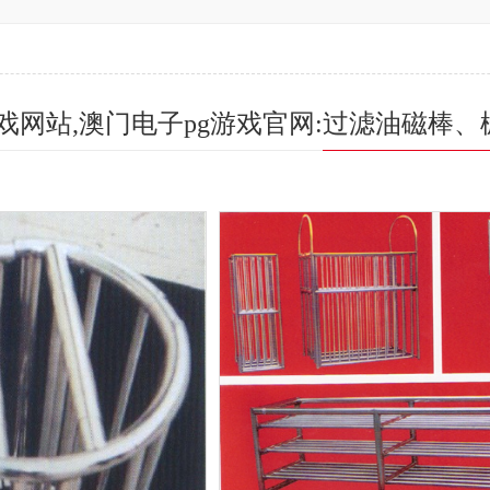
戏网站,澳门电子pg游戏官网:
过滤油磁棒、