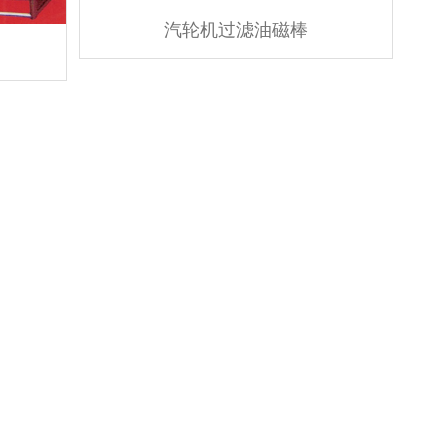
汽轮机过滤油磁棒